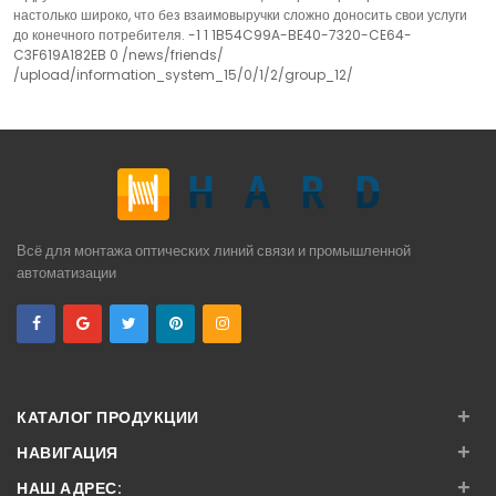
настолько широко, что без взаимовыручки сложно доносить свои услуги
до конечного потребителя. -1 1 1B54C99A-BE40-7320-CE64-
C3F619A182EB 0 /news/friends/
/upload/information_system_15/0/1/2/group_12/
Всё для монтажа оптических линий связи и промышленной
автоматизации
+
КАТАЛОГ ПРОДУКЦИИ
+
НАВИГАЦИЯ
+
НАШ АДРЕС: