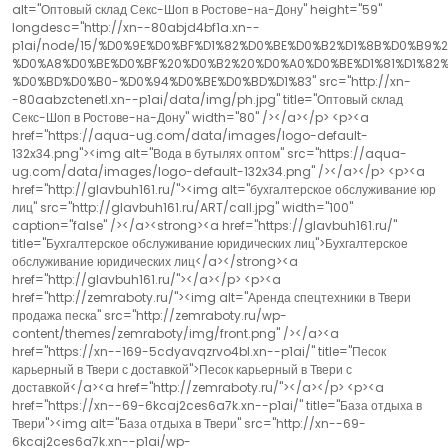
alt="Оптовый склад Секс-Шоп в Ростове-на-Дону" height="59"
longdesc="http://xn--80abjd4bf1a.xn--
p1ai/node/15/%D0%9E%D0%BF%D1%82%D0%BE%D0%B2%D1%8B%D0%B9
%D0%A8%D0%BE%D0%BF%20%D0%B2%20%D0%A0%D0%BE%D1%81%D1%82
%D0%BD%D0%B0-%D0%94%D0%BE%D0%BD%D1%83" src="http://xn-
-80aabzctenetl.xn--p1ai/data/img/ph.jpg" title="Оптовый склад
Секс-Шоп в Ростове-на-Дону" width="80" /></a></p> <p><a
href="https://aqua-ug.com/data/images/logo-default-
132x34.png"><img alt="Вода в бутылях оптом" src="https://aqua-
ug.com/data/images/logo-default-132x34.png" /></a></p> <p><a
href="http://glavbuh161.ru/"><img alt="бухгалтерское обслуживание юр
лиц" src="http://glavbuh161.ru/ART/call.jpg" width="100"
caption="false" /></a><strong><a href="https://glavbuh161.ru/"
title="Бухгалтерское обслуживание юридических лиц">Бухгалтерское
обслуживание юридических лиц</a></strong><a
href="http://glavbuh161.ru/"></a></p> <p><a
href="http://zemraboty.ru/"><img alt="Аренда спецтехники в Твери
продажа песка" src="http://zemraboty.ru/wp-
content/themes/zemraboty/img/front.png" /></a><a
href="https://xn--169-5cdyavqzrvo4bl.xn--p1ai/" title="Песок
карьерный в Твери с доставкой">Песок карьерный в Твери с
доставкой</a><a href="http://zemraboty.ru/"></a></p> <p><a
href="https://xn--69-6kcaj2ces6a7k.xn--p1ai/" title="База отдыха в
Твери"><img alt="База отдыха в Твери" src="http://xn--69-
6kcaj2ces6a7k.xn--p1ai/wp-