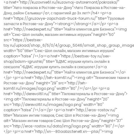
<a href="http://kuzovnie61.ru/kuzovnoj-avtoremont/pokraska/"
title="Авто покраска в Ростове-на-Дону">Авто Покраска в Ростове-на-
Дону, район Сельмаш</a>, с гарантией до 3х лет!</h4> <p><a
href="https://gruzovye-zapchasti-truck-forum.ru/" title="Грузовые
запчасти в Ростове-на-Дону"><strong></strong></a></p> <p><a
href="http://needexpert.ru/" title="Найти клиентов для Бизнеса"><img
alt="Секс-Шоп онлайн, магазин интимных игрушек" height="50"
src="https://bestsex-
toy.ru/upload/shop_6/5/0/4/group_5046/small_shop_group_image
width="50" title="Секс-Шоп онлайн, магазин интимных игрушек"
caption="false" /></a><a href="https://bestsex-toy.ru/sex-
shop/bdsm-igrushki/" title="БДМС игрушки купить онлайн в
сексшопе">БДМС игрушки купить онлайн в сексшопе</a><a
href="http://needexpert.ru/" title="Найти клиентов для Бизнеса"></a>
</p> <p><a href="http://teh-kom61.ru/"><img alt="Технические ткани в
Ростове-на-Дону" height="29" src="http://teh-
kom61.ru/images/logo.png" width="80" /></a></p> <p><a
href="http://derevo161.ru/" title="Пиломатериалы в Ростове-на-Дону">
<img alt="Пиломатериалы в Ростове-на-Дону" height="20"
src="http://derevo161.ru/images/logo.png" width="80"
caption="false" /></a></p> <p><a href="http://eros-rostov.ru/"
title="Магазин интим товаров, Секс Шоп в Ростове-на-Дону"><img
alt="Магазин интим товаров Секс Шоп Ростов-на-Дону" height="37"
src="http://eros-rostov.ru/data/img/logo.png" width="80" /></a>
</p> <p><a href="http://xn--80aabzctenetl.xn--p1ai/"><img