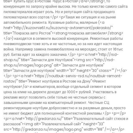
title="Купить брус в Ростове">брус в Ростов</a>е</strong>, то
конкуренция по запросу крайне высока. Не только качество самого сайта
пиломатериалов играет роль. Но и репутация сайта продающего
пиломатериал всех сортов.</p> <p>Такая же ситуация и на рынке
автомобильного ремонта. Кузовные работы, малярные (<a
href="http://kuzovnie61.ru/kuzovnoj-avtoremont/pokraska/"
title="Покраска авто Ростов"><strong>покраска автомобиля</strong>
</a>) находятся в сегменте высокой конкуренции. Ремонтные работы
пневмоподвески тоже хоть и не частотные, но за них идет настоящая
война. Например замена пневмобаллона на мерседес, стоит от 16тыс
руб. Битва идет за каждого заказчика.</p> <p><a href="http://rsd-
shop.ru/" title="Запчасти для Ноутбуков"><img src="http://rsd-
shop.ru/images/logo.png" alt="Запчасти для ноутбуков"
title="Запчасти для ноутбуков" width="97" height="30" class="" /></a>
</p> <p><a href="https://noutbuk-servis-rsd.ru/noutbuk-remont-
rostov/" title="Ремонт ноутбуков в Ростове на Дону">Ремонт
ноутбуков</a> и компьютеров, вообще отдельный сегмент в котором
цена за клике на директе доходит до 1000+ рублей. Участвовать в
рекламе могут позволить себе только не честные сервисы с
завышенными ценами на компьютерный ремонт. Честные СЦ
ремонтирующие ноутбуки добросовестно и за разумные деньги, просто
не имеют бюджет для полноценной контекстной рекламы.</p> <p></p>
<p><a href="http://gredanza.ru/" title="Развлекательный сайт стихов и
рассказов"><img alt="Развлекательный сайт" height="33"
src="http://gredanza.ru/images/logo.png" width="88" /></a></p>