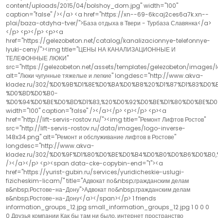
content/uploads/2015/04/bolshoy_dom.jpg" width="100"
caption="false" /></a> <a href="https://xn--69-6kcaj2ces6a7k.xn--
p1ai/baza-otdyha-tver/">База отдыха в Твери - Турбаза Славянка</a>
</p> <p></p> <p><a
href="https://gelezobeton.net/catalog/kanalizacionnye-telefonnye-
lyuki-ceny/"><img title="ЦЕНЫ НА КАНАЛИЗАЦИОННЫЕ И
ТЕЛЕФОННЫЕ ЛЮКИ"
src="https://gelezobeton.net/assets/templates/gelezobeton/images/
alt="Люки чугунные тяжелые и легкие" longdesc="http://www.akva-
kladez.ru/302/%D0%9B%D1%8E%D0%BA%D0%B8%20%D1%87%D1%83%
%D0%BD%D0%B0-
%D0%94%D0%BE%D0%BD%D1%83,%20%D0%92%D0%BE%D1%80%D0%BE%D
width="100" caption="false" /></a></p> <p></p> <p><a
href="http://lift-servis-rostov.ru/"><img title="Ремонт Лифтов Ростов"
src="http://lift-servis-rostov.ru/data/images/logo-inverse-
148x34.png" alt="Ремонт и обслуживание лифтов в Ростове"
longdesc="http://www.akva-
kladez.ru/302/%D0%9F%D1%80%D0%BE%D0%B4%D0%B0%D0%B6%D0%
/></a></p> <p><span data-cke-copybin-end="1"><a
href="https://yurist-gubin.ru/services/yuridicheskie-uslugi-
fizicheskim-licam/" title="Адвокат по&nbsp;гражданским делам
в&nbsp;Ростове-на-Дону">Адвокат по&nbsp;гражданским делам
в&nbsp;Ростове-на-Дону</a></span></p> 1 friends
information_groups_12.jpg small_information_groups_12.jpg 1 0 0 0
0 Друзья компании Как бы там ни было, интернет пространство