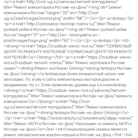
<p><a href="http://rsd-ug.ru/services/remont-kompjuterov/"
title="Ремонт компьютеров в Ростове-на-Дону"><img alt="ремонт
компьютеров в Ростове" height="25" src="http://rsd-
ug.ru/site/images/brand.png" width="88" /></a></p> <p>&nbsp;</p>
<p><a href="http://avtoservis-twintop-rostov.ru/" title="Ремонт
рулевой рейки в Ростове-на-Дону"><img alt="Ремонт рулевой рейки
Ростов" height="17" src="http://xn--b1ampefnd.xn--
p1ai/images/logo.png" width="90" /></a></p> <p>&nbsp;</p> <h3>
<strong><a href="https://noutbuk-servis-rsd.ru/" title="СЕРВИСНЫЙ
ЦЕНТР ПО РЕМОНТУ НОУТБУКОВ">СЕРВИСНЫЙ ЦЕНТР ПО РЕМОНТУ
НОУТБУКОВ</a></strong></h3> <p><a href="https://noutbuk-servis-
rsd.ru/noutbuk-remont-rostov/" title="Ремонт ноутбуков в Ростове
сервис"><strong>Ремонт ноутбуков</strong><strong>&nbsp;в Ростове-
на-Дону</strong></a>&nbsp;еще более конкурентный запрос чем
автосервис. По этому и сайты компьютерных мастеров дорогие в
продвижении. Ну а с Этим сервисом мы дружим еще и в плане&nbsp;
<strong><a href="https://noutbuk-servis-rsd.ru/services/remont-
kompjuterov/" title="Ремонт компьютеров в Ростове-на-Дону">ремонта
компьютеров</a></strong><a href="http://rsd-
ug.ru/services/remont-kompjuterov/" title="Ремонт компьютеров в
Ростове-на-Дону"><strong>&nbsp;в Ростове-на-Дону</strong></a>.
</p> <h4><a href="http://avtomatavto.ru/avtoremont/akpp-rostov/"
title="Ремонт АКПП в Ростове-на-Дону">Автосервис по ремонту АКПП в
Ростове-на-Дону</a></h4> <h4>Специализацией сервиса является
ремонт автоматических коробок передач в Ростове-на-Дону.</h4> <h4>