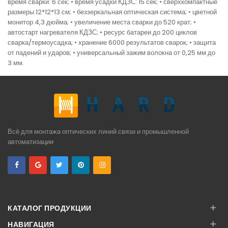
время сварки: 6 сек; • время усадки КДЗС: 15 сек; • сверхкомпактные
размеры 12*12*13 см; • беззеркальная оптическая система; • цветной
монитор 4,3 дюйма; • увеличение места сварки до 520 крат; •
автостарт нагревателя КДЗС; • ресурс батареи до 200 циклов
сварка/термоусадка; • хранение 6000 результатов сварок; • защита
от падений и ударов; • универсальный зажим волокна от 0,25 мм до
3 мм.
Всё для монтажа оптических линий связи и промышленной
автоматизации
+
КАТАЛОГ ПРОДУКЦИИ
+
НАВИГАЦИЯ