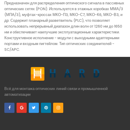
Предназначен для распределения оптического сигнала в пассивных
оптических сетях (PON). Используется в этажных коробках ММА/3
(МПА/3), муфтах-кроссах МКО-П3, МКО-С7, МКО-К6, МКО-В3, и
др. Содержит планарный разветвитель (PLC), что позволяет
использовать непрерывный диапазон длин волн от 1260 нм до 1650
нм и обеспечивает наилучшие эксплуатационные характеристики.
Конструктивное исполнение - модули с выходными адаптерными
портами и входным пигтейлом. Тип оптических соединителей -
SC/APC.
Всё для монтажа оптических линий связи и промышленной
автоматизации