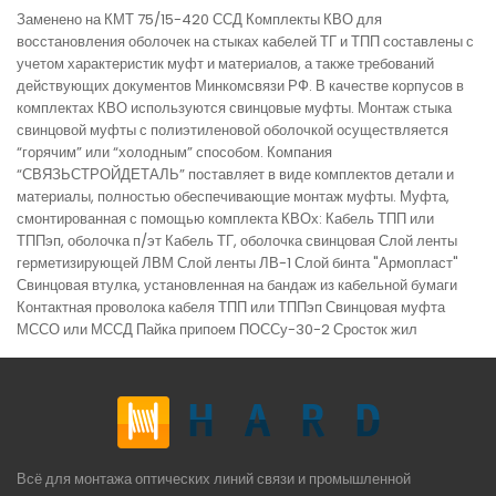
Заменено на КМТ 75/15-420 ССД Комплекты КВО для
восстановления оболочек на стыках кабелей ТГ и ТПП составлены с
учетом характеристик муфт и материалов, а также требований
действующих документов Минкомсвязи РФ. В качестве корпусов в
комплектах КВО используются свинцовые муфты. Монтаж стыка
свинцовой муфты с полиэтиленовой оболочкой осуществляется
“горячим” или “холодным” способом. Компания
“СВЯЗЬСТРОЙДЕТАЛЬ” поставляет в виде комплектов детали и
материалы, полностью обеспечивающие монтаж муфты. Муфта,
смонтированная с помощью комплекта КВОх: Кабель ТПП или
ТППэп, оболочка п/эт Кабель ТГ, оболочка свинцовая Слой ленты
герметизирующей ЛВМ Слой ленты ЛВ-1 Слой бинта "Армопласт"
Свинцовая втулка, установленная на бандаж из кабельной бумаги
Контактная проволока кабеля ТПП или ТППэп Свинцовая муфта
МССО или МССД Пайка припоем ПОССу-30-2 Сросток жил
Всё для монтажа оптических линий связи и промышленной