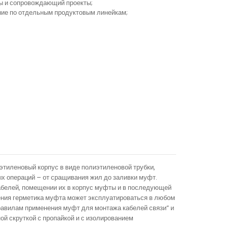
ы и сопровождающий проекты;
ание по отдельным продуктовым линейкам;
иленовый корпус в виде полиэтиленовой трубки,
х операций – от сращивания жил до заливки муфт.
абелей, помещении их в корпус муфты и в последующей
ния герметика муфта может эксплуатироваться в любом
равилам применения муфт для монтажа кабелей связи” и
й скруткой с пропайкой и с изолированием