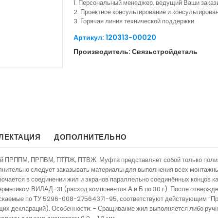
1. Персональный менеджер, ведущий Ваши заказ
2. Проектное консультирование и консультиров
3. Горячая линия технической поддержки.
Артикул: 120313-00020
Производитель: Связьстройдеталь
ЛЕКТАЦИЯ
ДОПОЛНИТЕЛЬНО
й ПРППМ, ПРПВМ, ПТПЖ, ПТВЖ. Муфта представляет собой только полиэт
лнительно следует заказывать материалы для выполнения всех монтажны
ючается в соединении жил и экранов параллельно соединённых концов к
етиком ВИЛАД-31 (расход компонентов А и Б по 30 г). После отвержде
ыпускаемые по ТУ 5296-008-27564371-95, соответствуют действующим “П
щих деклараций). Особенности: - Сращивание жил выполняется либо ручно