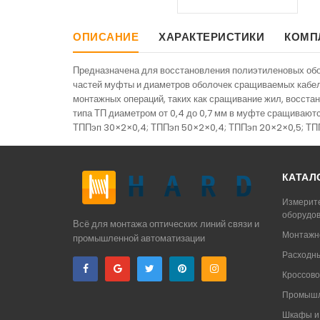
ОПИСАНИЕ
ХАРАКТЕРИСТИКИ
КОМП
Предназначена для восстановления полиэтиленовых обол
частей муфты и диаметров оболочек сращиваемых кабел
монтажных операций, таких как сращивание жил, восста
типа ТП диаметром от 0,4 до 0,7 мм в муфте сращиваю
ТППэп 30×2×0,4; ТППэп 50×2×0,4; ТППэп 20×2×0,5; ТПП
КАТАЛ
Измерит
оборудо
Всё для монтажа оптических линий связи и
Монтажн
промышленной автоматизации
Расходн
Кроссово
Промышл
Шкафы и 