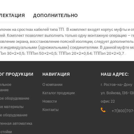
ЛЕКТАЦИЯ
ДОПОЛНИТЕЛЬНО
очек на сростках кабелей типа ТП. В комплект входят корпус муфты и о
ей. Комплект позволяет выполнить только одну монтажную операцию – 
новление экрана, восстановление поясной изоляции, следует дополнител
тся индивидуальными (одножильными) соединителями. В данной муфте мо
эп 30×2×0,5; ТППэп 50×2×0,5; ТППэп 20×2×0,64; ТППэп 20×2×0,7 .
ОГ ПРОДУКЦИИ
НАВИГАЦИЯ
НАШ АДРЕС:
ельное
О компании
г. Ростов-на-Дону
вание
Каталог продукции
ул. Войкова, 136-13
ое оборудование
Новости
офис 22
ые материалы
Контакты
+7(800)707
е оборудование
енная автоматика
стойки