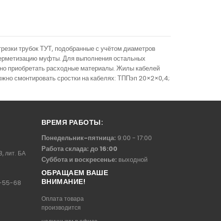
трезки трубок ТУТ, подобранные с учётом диаметров
герметизацию муфты. Для выполнения остальных
ьно приобретать расходные материалы. Жилы кабелей
жно смонтировать сростки на кабелях: ТППэп 20×2×0,4;
ВРЕМЯ РАБОТЫ:
Понедельник-пятница:
9:00 - 17:00
Работа склада: до 16:00
8, лит. БА
Суббота и воскресенье:
выходной
ОБРАЩАЕМ ВАШЕ
ВНИМАНИЕ!
-55-68
Оплата товара
производится