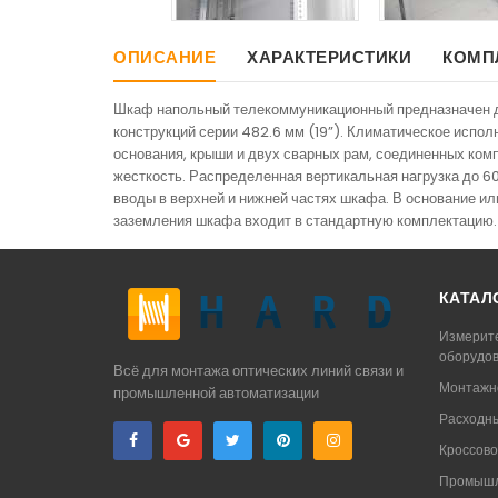
ОПИСАНИЕ
ХАРАКТЕРИСТИКИ
КОМП
Шкаф напольный телекоммуникационный предназначен дл
конструкций серии 482.6 мм (19”). Климатическое испо
основания, крыши и двух сварных рам, соединенных ком
жесткость. Распределенная вертикальная нагрузка до 6
вводы в верхней и нижней частях шкафа. В основание 
заземления шкафа входит в стандартную комплектацию.
КАТАЛ
Измерит
оборудо
Всё для монтажа оптических линий связи и
Монтажн
промышленной автоматизации
Расходн
Кроссово
Промышл