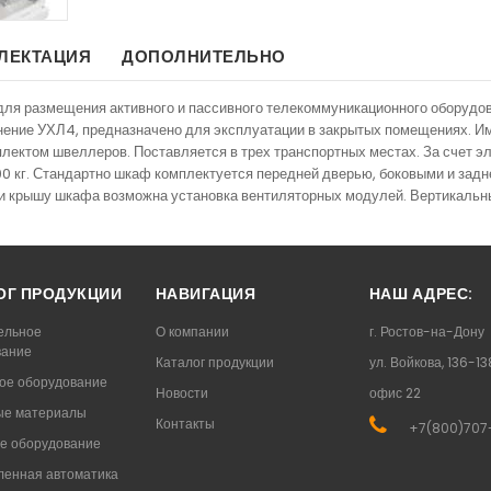
ЛЕКТАЦИЯ
ДОПОЛНИТЕЛЬНО
я размещения активного и пассивного телекоммуникационного оборудов
лнение УХЛ4, предназначено для эксплуатации в закрытых помещениях. И
плектом швеллеров. Поставляется в трех транспортных местах. За счет 
00 кг. Стандартно шкаф комплектуется передней дверью, боковыми и зад
или крышу шкафа возможна установка вентиляторных модулей. Вертикаль
ОГ ПРОДУКЦИИ
НАВИГАЦИЯ
НАШ АДРЕС:
ельное
О компании
г. Ростов-на-Дону
вание
Каталог продукции
ул. Войкова, 136-13
ое оборудование
Новости
офис 22
ые материалы
Контакты
+7(800)707
е оборудование
енная автоматика