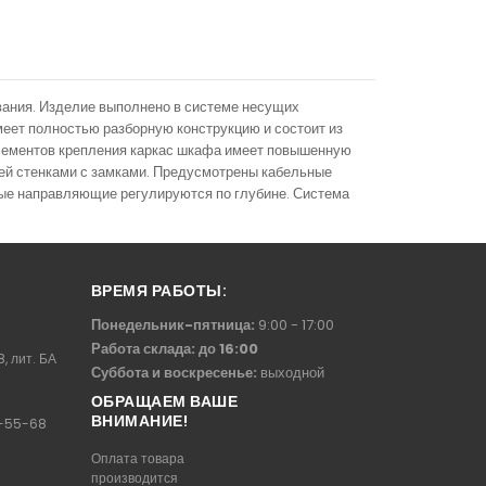
ания. Изделие выполнено в системе несущих
меет полностью разборную конструкцию и состоит из
элементов крепления каркас шкафа имеет повышенную
ней стенками с замками. Предусмотрены кабельные
ные направляющие регулируются по глубине. Система
ВРЕМЯ РАБОТЫ:
Понедельник-пятница:
9:00 - 17:00
Работа склада: до 16:00
8, лит. БА
Суббота и воскресенье:
выходной
ОБРАЩАЕМ ВАШЕ
ВНИМАНИЕ!
-55-68
Оплата товара
производится