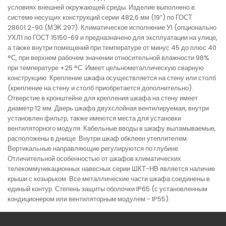
условиях внешней окружающей среды. Изделие выполнено в
системе несущих конструкций серии 482,6 мм (19”) по ГОСТ
28601.2-90 (МЭК 297). Климатическое исполнение У1 (опционально
УХЛ1 по ГОСТ 15150-69 и предназначено для эксплуатации на улице,
а также внутри помещений при температуре от минус 45 до плюс 40
°С, при верхнем рабочем значении относительной влажности 98%
при температуре +25 °С. Имеет цельнометаллическую сварную
конструкцию. Крепление шкафа осуществляется на стену или столб
(крепление на стену и столб приобретается дополнительно).
Отверстие в кронштейне для крепления шкафа на стену имеет
диаметр 12 мм. Дверь шкафа двухслойная вентилируемая, внутри
установлен фильтр, также имеются места для установки
вентиляторного модуля. Кабельные вводы в шкафу выламываемые,
расположены в днище. Внутри шкаф обклеен утеплителем.
Вертикальные направляющие регулируются по глубине.
Отличительной особенностью от шкафов климатических
телекоммуникационных навесных серии ШКТ-НВ является наличие
крыши с козырьком. Все металлические части шкафа соединены в
единый контур. Степень защиты оболочки IP65 (с установленным
кондиционером или вентиляторным модулем - IP55).