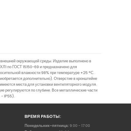
х внешней окружающей среды. Изделие выполнено в
УХЛ1 по ГОСТ 15150-69 и предназначено для
тносительной влажности 98% при температуре +25 °С.
иобретается дополнительно). Отверстие в кронштейне
 имеются места для установки вентиляторного модуля.
е регулируются по глубине. Все металлические части
- IP55).
ВРЕМЯ РАБОТЫ:
Понедельник-пятница:
9:00 - 17:00