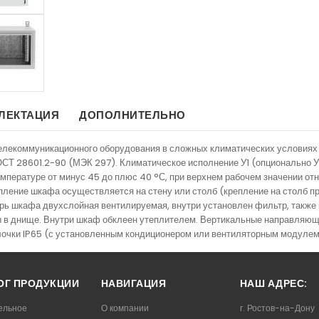
ЛЕКТАЦИЯ
ДОПОЛНИТЕЛЬНО
телекоммуникационного оборудования в сложных климатических условия
ГОСТ 28601.2-90 (МЭК 297). Климатическое исполнение У1 (опционально 
емпературе от минус 45 до плюс 40 °С, при верхнем рабочем значении о
ление шкафа осуществляется на стену или столб (крепление на столб пр
ерь шкафа двухслойная вентилируемая, внутри установлен фильтр, также
в днище. Внутри шкаф обклеен утеплителем. Вертикальные направляющи
очки IP65 (с установленным кондиционером или вентиляторным модулем 
ОГ ПРОДУКЦИИ
НАВИГАЦИЯ
НАШ АДРЕС:
ельное
О компании
г. Ростов-на-Дону