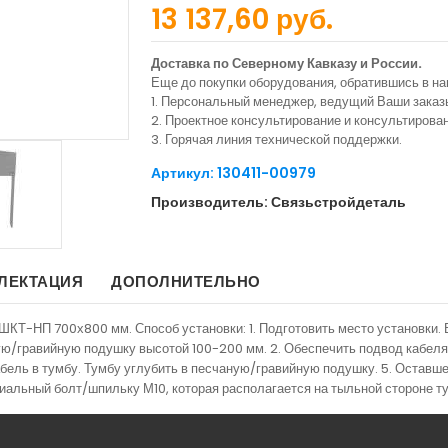
13 137,60 руб.
Доставка по Северному Кавказу и России.
Еще до покупки оборудования, обратившись в н
1. Персональный менеджер, ведущий Ваши заказ
2. Проектное консультирование и консультиров
3. Горячая линия технической поддержки.
Артикул: 130411-00979
Производитель: Связьстройдеталь
ЛЕКТАЦИЯ
ДОПОЛНИТЕЛЬНО
КТ-НП 700х800 мм. Способ установки: 1. Подготовить место установки. 
ю/гравийную подушку высотой 100-200 мм. 2. Обеспечить подвод кабеля в
абель в тумбу. Тумбу углубить в песчаную/гравийную подушку. 5. Оставше
иальный болт/шпильку М10, которая располагается на тыльной стороне т