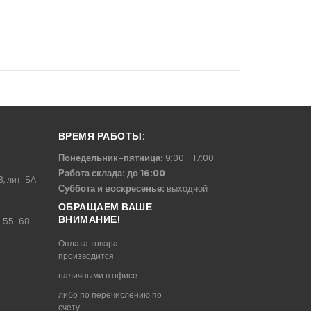
ВРЕМЯ РАБОТЫ:
Понедельник-пятница:
9:00 - 17:00
Работа склада: до 16:00
8, лит. БА
Суббота и воскресенье:
выходной
ОБРАЩАЕМ ВАШЕ
ВНИМАНИЕ!
-55-68
Оплата товара
производится
наличными в офисе
либо по перечислению по
счету.