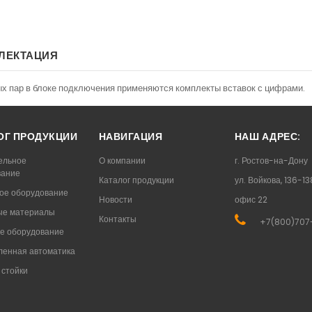
ЛЕКТАЦИЯ
ых пар в блоке подключения применяются комплекты вставок с цифрами.
ОГ ПРОДУКЦИИ
НАВИГАЦИЯ
НАШ АДРЕС:
ельное
О компании
г. Ростов-на-Дону
вание
Каталог продукции
ул. Войкова, 136-13
ое оборудование
Новости
офис 22
ые материалы
Контакты
+7(800)707
е оборудование
енная автоматика
стойки