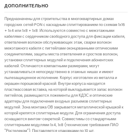
ДОПОЛНИТЕЛЬНО
Предназначены для строительства в многоквартирных домах
городских сетей PON с каскадным сплиттированием по схемам 1х16
+ 1х4 или 1х8 + 1х8. Используются совместно с межэтажными
кабелями с сердечником свободного доступа для фиксации кабеля,
ответвления волокон обслуживающих этаж, сварки волокон
межэтажного кабеля с пигтейлами оконцованными оптическими
соединителями, защиты места ответвления и сростков волокон,
установки сплиттерных модулей и подключения абонентских
кабелей. Отличаются компактными размерами, могут
устанавливаться непосредственно в этажных нишах и имеют
пылезащищенное исполнение. Корпус изготовлен из металла и
окрашен порошковой краской. Внутри корпуса находится
пластмассовая вставка, на которой выкладывается запас волокон
пигтейлов, размещаются ложементы для КДЗС и оптические
адаптеры для подключения входных разъемов сплиттерных
модулей. Зона монтажа ОВ закрывается металлической крышкой к
которой крепятся сплиттерные модули. Для ограничения доступа
оснащаются винтом-секреткой. Совместимы со стандартными
сплиттерными модулями 1х4, 1х8 (технические требования ПАО
"Ростелеком"). Поставляется упаковками по 10 шт.