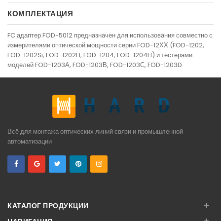
КОМПЛЕКТАЦИЯ
FC адаптер FOD-5012 предназначен для использования совместно с
измерителями оптической мощности серии FOD-12ХХ (FOD-1202,
FOD-1202Si, FOD-1202H, FOD-1204, FOD-1204H) и тестерами
моделей FOD-1203А, FOD-1203В, FOD-1203С, FOD-1203D.
Всё для монтажа оптических линий связи и промышленной
автоматизации
+
КАТАЛОГ ПРОДУКЦИИ
+