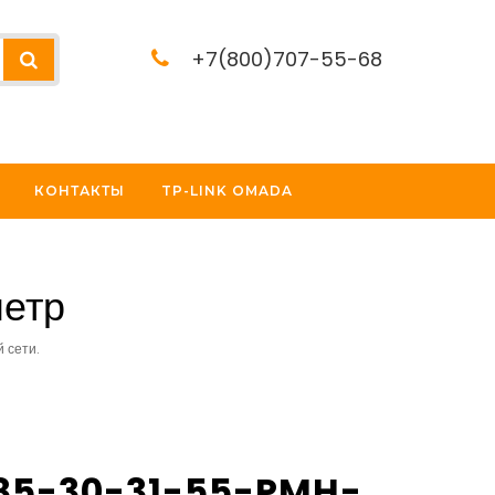
+7(800)707-55-68
КОНТАКТЫ
TP-LINK OMADA
метр
 сети.
85-30-31-55-PMH-