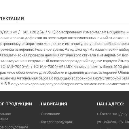
ЛЕКТАЦИЯ
/1550 нм / -60..+20 дБм / VFL) со встроенным измерителем мощности, 
ания и поиска дефектов на всех видах оптоволоконных линий от локальны
встроенному измерителю мощности и источнику излучения прибор эффект
и режима измерений: Реальное время, Авто, Эксперт Автоматический выб
втоматическая проверка наличия оптического сигнала в измеряемом вол
ник излучения и визуальный локатор повреждений в одном корпусе Изме
ТОПАЗ-7000-АL / ТОПАЗ-7000-AR/ARX Запись в память более 1000 резу
раммное обеспечение для обработки и хранения данных измерений Обно
решением Автономная работа с помощью встроенной аккумуляторной батаре
я 5 В В случае исчерпания ресурса батареи есть возможность самостоят
ОГ ПРОДУКЦИИ
НАВИГАЦИЯ
НАШ АДРЕС:
ельное
О компании
г. Ростов-на-Дону
вание
Каталог продукции
ул. Войкова, 136-13
ое оборудование