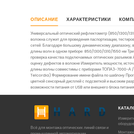
ОПИСАНИЕ
ХАРАКТЕРИСТИКИ
КОМП
Универсальный оптический рефлектометр (850/1300/1310
волокна служит для проведения паспортизации, тестиров
сетей. Благодаря большому динамическому диапазону, 
длины волн в одном приборе: 850/1300/1310/1550 нм Тр
проверка качества подключаемых оптических разъемов А
оценку дефектов в волокне Измеритель мощности, источ
длины волны совместимы с приборами ТОПАЗ-7000-А / 
Telcordia) Формирование имени файла по шаблону Прог
цветной сенсорный дисплей с подсветкой и высоким раз
возможности питания от USB или внешнего блока питани
КАТАЛ
Измерит
оборудо
Всё для монтажа оптических линий связи и
Монтажн
промышленной автоматизации