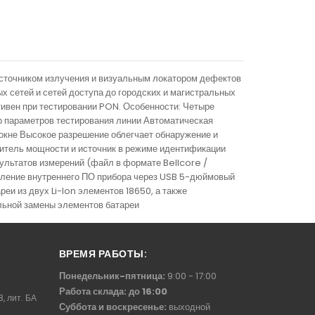
источником излучения и визуальным локатором дефектов
х сетей и сетей доступа до городских и магистральных
ивен при тестировании PON. Особенности: Четыре
ор параметров тестирования линии Автоматическая
окне Высокое разрешение облегчает обнаружение и
ритель мощности и источник в режиме идентификации
льтатов измерений (файл в формате Bellcore /
вление внутреннего ПО прибора через USB 5-дюймовый
и из двух Li-Ion элементов 18650, а также
ельной замены элементов батареи
ВРЕМЯ РАБОТЫ:
Понедельник-пятница:
9:00 - 17:00
Работа склада: до 16:00
8, лит. БА
Суббота и воскресенье:
выходной