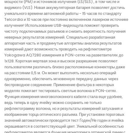
мощности (PM) и источников излучения (LS/SLS) , в том числе и
видимого (VLS). Новая аккумуляторная батарея позволяет достичь
уникального времени автономной работы - 15 часов по стандарту
Telcordia и 10 часов при постоянно включенном лазерном источнике
излучения! Использование USB-видеощупа поможет проверить
чистоту подключаемых разъемов и снизить вероятность получения
неверных результатов измерений. Специально разработанная
аппаратная часть и продвинутые алгоритмы анализа результатов
измерений дают возможность проводить на рефлектометре
Yokogawa AQ7280 измерения в PON-сетях на разветвителях до
1х128. Короткая мертвая зона и высокое разрешение позволяют
пользователям различать близко расположенные коннекторы даже
на расстоянии 0,5 м. Он может выполнять несколько операций
одновременно, обеспечить мгновенную передачу данных через
беспроводное соединение. Применение фильтра в некоторых
моделях помогает тестировать светлые волокна в PON-сетях.
Функция измерения многоволоконного кабеля стала еще удобнее,
ведь теперь в одну ячейку можно сохранить не только
рефлектограмму волокна, но и результаты измерений затухания и
изображение торца оптического разъема. При установке пороговых
значений автоматически проводится тест Годен/Не годен и ячейка
окрашивается в соответствующий цвет. Уникальной особенностью
рефлектометра является функция мониторинга оптической линии с