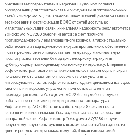
обеспечивает потребителей в надежном и удобном полевом
оборудовании для строительства и обслуживания оптоволоконных
сетей. Yokogawa AQ7280 обеспечивает широкий диапазон задач в
тестировании и сертификации ВОЛС от сетей доступа до
магистральных линий связи. Уникальная надежность рефлектометра
Yokogawa AQ7280 обеспечивается за счет прочного
противоударного пылевлагозащитного корпуса, а также стабильно
работающего и защищенного от вирусов программного обеспечения.
Новый рефлектометр предоставляет оператору максимальную
простоту использования благодаря сенсорному экрану или
дублирующему полноценному кнопочному интерфейсу. Впервые в
рефлектометрах такого типа применен емкостной сенсорный экран
по аналогии с планшетом, он позволяет легко увеличить
интересующий участок рефлектограммы одним движением пальцев.
Кнопочный интерфейс управления полностью аналогичен
предыдущей модели Yokogawa AQ7275, он удобен в случае
работы в перчатках или при отрицательных температурах.
Рефлектометр AQ7280 готов к работе через 8 секунд после
включения и имеет высокое быстродействие за счет скоростной
аппаратной части. Рефлектометр Yokogawa AQ7280 получил
новую модульную конструкцию с возможностью выбора одного из
девяти рефлектометрических модулей, блоков измерителей