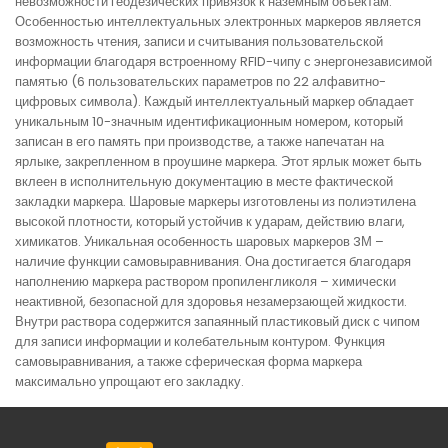
невозможности геодезических привязок к наземным объектам.
Особенностью интеллектуальных электронных маркеров является
возможность чтения, записи и считывания пользовательской
информации благодаря встроенному RFID-чипу с энергонезависимой
памятью (6 пользовательских параметров по 22 алфавитно-
цифровых символа). Каждый интеллектуальный маркер обладает
уникальным 10-значным идентификационным номером, который
записан в его память при производстве, а также напечатан на
ярлыке, закрепленном в проушине маркера. Этот ярлык может быть
вклеен в исполнительную документацию в месте фактической
закладки маркера. Шаровые маркеры изготовлены из полиэтилена
высокой плотности, который устойчив к ударам, действию влаги,
химикатов. Уникальная особенность шаровых маркеров 3М –
наличие функции самовыравнивания. Она достигается благодаря
наполнению маркера раствором пропиленгликоля – химически
неактивной, безопасной для здоровья незамерзающей жидкости.
Внутри раствора содержится запаянный пластиковый диск с чипом
для записи информации и колебательным контуром. Функция
самовыравнивания, а также сферическая форма маркера
максимально упрощают его закладку.